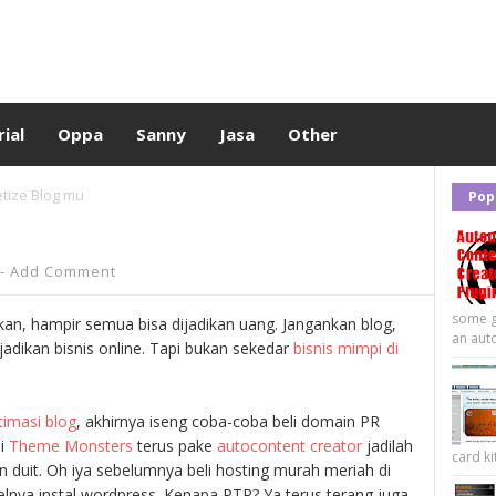
ial
Oppa
Sanny
Jasa
Other
tize Blog mu
Pop
-
Add Comment
some g
an, hampir semua bisa dijadikan uang. Jangankan blog,
an aut
ijadikan bisnis online. Tapi bukan sekedar
bisnis mimpi di
timasi blog
, akhirnya iseng coba-coba beli domain PR
di
Theme Monsters
terus pake
autocontent creator
jadilah
card ki
n duit. Oh iya sebelumnya beli hosting murah meriah di
lnya instal wordpress. Kenapa PTR? Ya terus terang juga