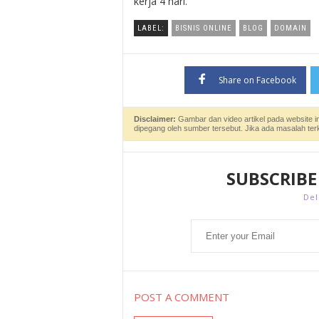
kerja 4 hari.
LABEL:
BISNIS ONLINE
BLOG
DOMAIN
Share on Facebook
Disclaimer:
Gambar dan video artikel pada website i
dipegang oleh sumber tersebut. Jika ada masalah ter
SUBSCRIBE
Del
POST A COMMENT