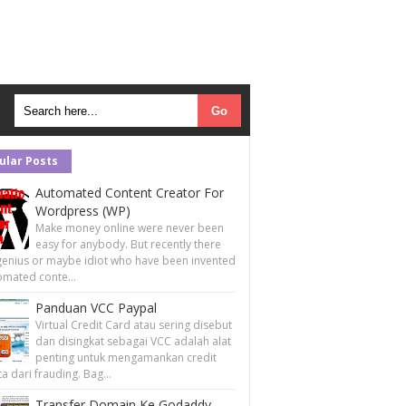
ular Posts
Automated Content Creator For
Wordpress (WP)
Make money online were never been
easy for anybody. But recently there
enius or maybe idiot who have been invented
omated conte...
Panduan VCC Paypal
Virtual Credit Card atau sering disebut
dan disingkat sebagai VCC adalah alat
penting untuk mengamankan credit
ta dari frauding. Bag...
Transfer Domain Ke Godaddy