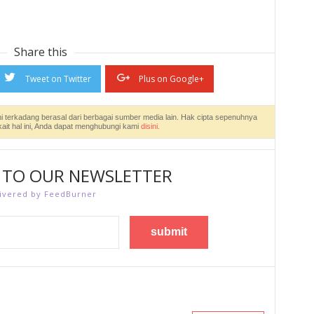
Share this
Tweet on Twitter
Plus on Google+
ni terkadang berasal dari berbagai sumber media lain. Hak cipta sepenuhnya
kait hal ini, Anda dapat menghubungi kami
disini.
TO OUR NEWSLETTER
ivered by FeedBurner