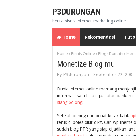
P3DURUNGAN
berita bisnis internet marketing online
Home
Rekomendasi
Tutor
Home
Bisnis Online
Blog
Domain
Mone
›
›
›
›
Monetize Blog mu
By
P3durungan -
September 22, 2009
Dunia internet online memang menjanjik
informasi saja bisa dijual atau bahkan d
siang bolong
.
Setelah pening dan penat kutak katik
op
terus di poles dikit-dikit. Cari wp theme 
sudah blog PTR yang siap dijadikan laha
webhostbeast
dulu, kemudian dari cpane