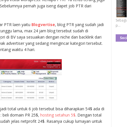
 Sebelumnya pernah juga iseng dapet job PTR dari
Sebagi
r PTR laen yaitu
Blogvertise
, blog PTR yang sudah jadi
p...
 tunggu lama, max 24 jam blog tersebut sudah di
ori di BV saya sesuaikan dengan niche dan backlink dari
Soci
ak advertiser yang sedang mengincar kategori tersebut.
ntang waktu 4 hari.
adi total untuk 6 job tersebut bisa diharapkan 54$ ada di
 : beli domain PR 25$,
hosting setahun 5$
. Dengan total
dah jelas netprofit 24$. Rasanya cukup lumayan untuk